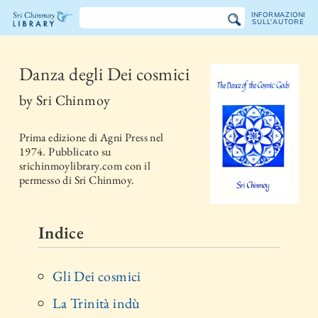
INFORMAZIONI
SULL'AUTORE
La
libreria
Danza degli Dei cosmici
Sri
by
Sri Chinmoy
Chinmoy
Prima edizione di
Agni Press
nel
1974
. Pubblicato su
srichinmoylibrary.com con il
permesso di Sri Chinmoy.
Indice
Gli Dei cosmici
La Trinità indù