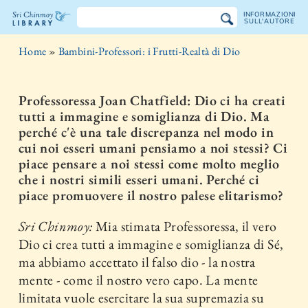
INFORMAZIONI
SULL'AUTORE
La
Home
»
Bambini-Professori: i Frutti-Realtà di Dio
libreria
Sri
Professoressa Joan Chatfield: Dio ci ha creati
tutti a immagine e somiglianza di Dio. Ma
Chinmoy
perché c'è una tale discrepanza nel modo in
cui noi esseri umani pensiamo a noi stessi? Ci
piace pensare a noi stessi come molto meglio
che i nostri simili esseri umani. Perché ci
piace promuovere il nostro palese elitarismo?
Sri Chinmoy:
Mia stimata Professoressa, il vero
Dio ci crea tutti a immagine e somiglianza di Sé,
ma abbiamo accettato il falso dio - la nostra
mente - come il nostro vero capo. La mente
limitata vuole esercitare la sua supremazia su