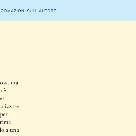
FORMAZIONI SULL'AUTORE
cosa, ma
n è
er
alizzare
 per
prima
do a una