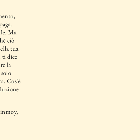
mento,
ppaga.
ile. Ma
ché ciò
ella tua
 ti dice
re la
 solo
ra. Cos'è
oluzione
hinmoy,