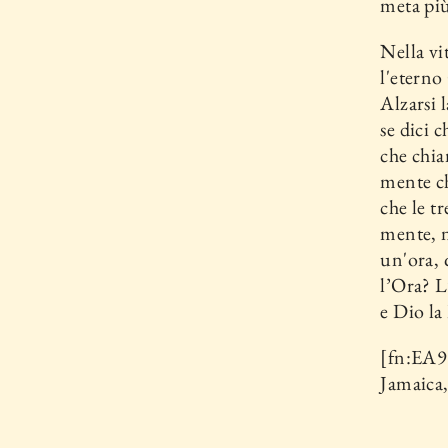
meta più
Nella vi
l'eterno
Alzarsi 
se dici c
che chia
mente ch
che le t
mente, n
un'ora, 
l’Ora? L
e Dio la
[fn:EA9
Jamaica