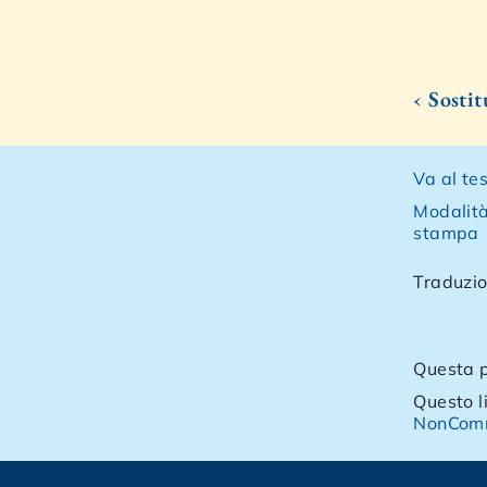
‹ Sostit
Va al tes
Modalità
stampa
Traduzio
Questa p
Questo l
NonComm