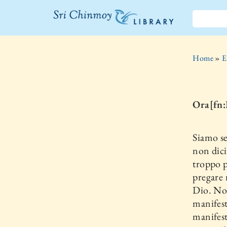
La libreria Sri
Chinmoy
Home
»
E
Ora[fn
Siamo se
non dici
troppo p
pregare 
Dio. Non
manifest
manifes