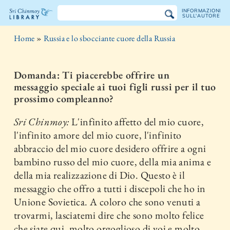
INFORMAZIONI
SULL'AUTORE
La
Home
»
Russia e lo sbocciante cuore della Russia
libreria
Sri
Domanda: Ti piacerebbe offrire un
messaggio speciale ai tuoi figli russi per il tuo
Chinmoy
prossimo compleanno?
Sri Chinmoy:
L'infinito affetto del mio cuore,
l'infinito amore del mio cuore, l'infinito
abbraccio del mio cuore desidero offrire a ogni
bambino russo del mio cuore, della mia anima e
della mia realizzazione di Dio. Questo è il
messaggio che offro a tutti i discepoli che ho in
Unione Sovietica. A coloro che sono venuti a
trovarmi, lasciatemi dire che sono molto felice
che siate qui, molto orgoglioso di voi e molto