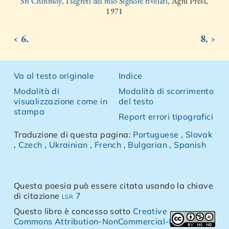
Sri Chinmoy, I segreti del mio Signore rivelati,
Agni Press,
1971
‹ 6.
8. ›
Va al testo originale
Indice
Modalità di
Modalità di scorrimento
visualizzazione come in
del testo
stampa
Report errori tipografici
Traduzione di questa pagina:
Portuguese
,
Slovak
,
Czech
,
Ukrainian
,
French
,
Bulgarian
,
Spanish
Questa poesia può essere citata usando la chiave
di citazione
lsr 7
Questo libro è concesso sotto
Creative
Commons Attribution-NonCommercial-NoDerivs