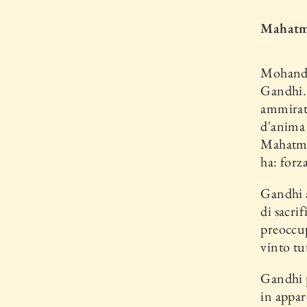
Mahatma
Mohanda
Gandhi. 
ammirato
d'anima 
Mahatma 
ha: forz
Gandhi a
di sa­cri
preoccup
vinto tu
Gandhi p
in ap­pa