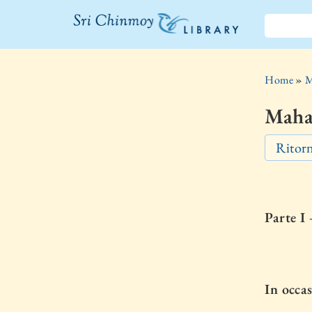
La libreria Sri
Chinmoy
Home
»
M
Mahat
Ritorn
Parte I
In occa