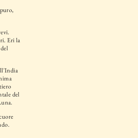
 puro,
.
evi.
i. Eri la
 del
ll'India
anima
tiero
ntale del
 Luna.
 cuore
ndo.