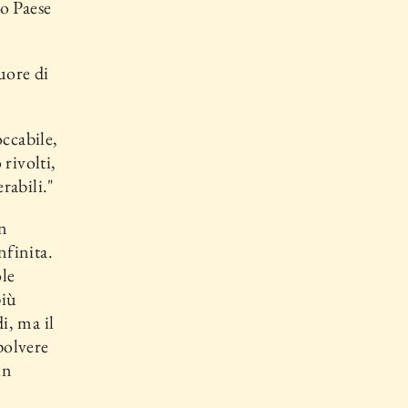
uo Paese
cuore di
occabile,
 rivolti,
erabili."
un
nfinita.
ole
più
i, ma il
polvere
un