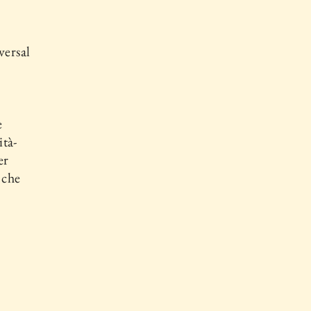
versal
e
ità-
er
 che