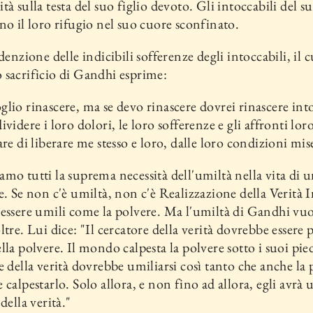
tà sulla testa del suo figlio devoto. Gli in­toccabili del s
no il loro rifugio nel suo cuore sconfinato.
denzione delle indicibili soffe­renze degli intoccabili, il 
 sacrificio di Gandhi esprime:
lio rinascere, ma se devo ri­nascere dovrei rinascere int
videre i loro dolori, le loro sofferen­ze e gli affronti loro
re di liberare me stesso e loro, dalle loro con­dizioni mis
mo tutti la suprema necessità dell'umiltà nella vita di 
e. Se non c'è umiltà, non c'è Realizzazione del­la Verità I
essere umili come la polvere. Ma l'umiltà di Gandhi vu
ltre. Lui dice: "Il cercatore della verità dovrebbe essere 
lla polvere. Il mondo calpesta la polve­re sotto i suoi pied
e della verità dovrebbe umiliarsi così tanto che anche la 
 calpestarlo. Solo allora, e non fino ad allora, egli avrà 
della verità."