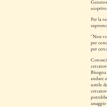
Generosi
scopriro
Per la re
supre­mo
"Non vog
per condi
per cerca
Conoscia
cercator
Bisogna 
andare o
umile de
cercator
potrebbe
assaggio 