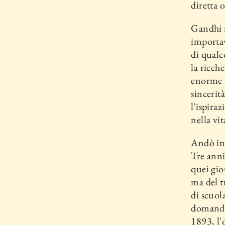
diretta 
Gandhi n
importav
di qualc
la ricche
enorme v
sincerit
l'ispiraz
nella vi
Andò in 
Tre anni
quei gior
ma del t
di scuol
do­manda
1893, l'