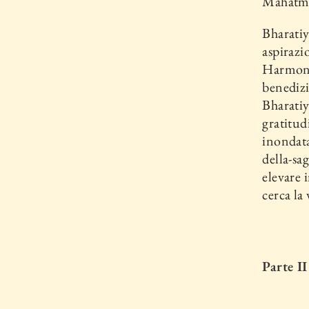
Mahatma,
Bharatiy
aspirazi
Harmony
benedizi
Bharatiy
gratitud
inondata
della-sa
elevare i
cerca la
Parte I