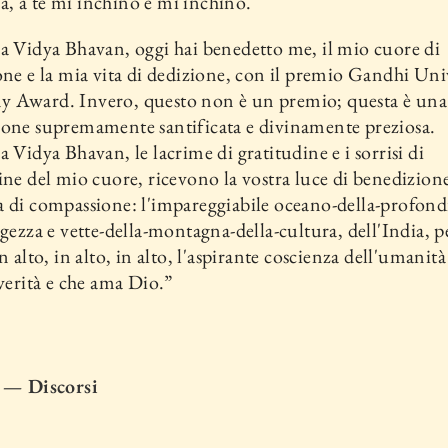
 a te mi inchino e mi inchi­no.
a Vidya Bhavan, oggi hai be­nedetto me, il mio cuore di
one e la mia vita di dedizione, con il premio Gandhi Uni
 Award. In­vero, questo non è un premio; questa è una
one supremamente santifi­cata e divinamente preziosa.
a Vidya Bhavan, le lacrime di gratitudine e i sorrisi di
ine del mio cuore, ri­cevono la vostra luce di benedizion
 di compassione: l'impareggiabi­le oceano-della-profond
ggez­za e vette-della-montagna-della-cultura, dell'India, p
n alto, in alto, in alto, l'aspirante coscienza dell'umanità
 verità e che ama Dio.”
I — Discorsi