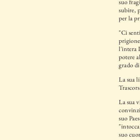
suo frag
subire, 
per la p
"Ci sent
pri­gion
l'intera 
potere a
grado di
La sua l
Trascors
La sua vi
convin­z
suo Paes
"intocca
suo cuor