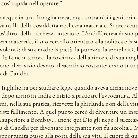
o così rapida nell'operare."
acque in una famiglia ricca, ma a entrambi i genitori 
a nulla della cosiddetta ricchezza materia­le. Si preocc
os'altro, della ricchezza interiore. L'indifferenza di suo 
zza materiale, il suo cervello orientato alla politica e la s
olontà; di sua madre la pie­tà, la purezza, la semplicità, 
à, la fame interiore, la coscienza dell'anima; e di sua mog
ione, il servizio devoto, il sacrificio costante: erano tutti
ta di Gandhi.
Inghilterra per studiare legge quando aveva diciannove
 dopo tornò in India e iniziò a praticare l’avvocatura. A
ni, nella sua pratica, ricevette la ghirlanda non della vit
riste fallimento. A quel punto cercò di diventare un ins
a superiore a Bombay… anche qui Dio gli negò il success
 di Gandhi per diventare inse­gnante non fu accolta… 
opportunità bussò alla porta della sua vita. Il cuore di q