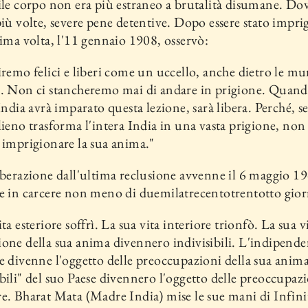
ile corpo non era più estraneo a brutalità disumane. Do
più volte, severe pene de­tentive. Dopo essere stato impr
rima volta, l'11 gennaio 1908, os­servò:
iremo felici e liberi come un uccello, anche dietro le mu
e. Non ci stancheremo mai di andare in prigione. Quan
India avrà imparato questa lezione, sarà libera. Per­ché, se
lieno trasforma l'intera India in una vasta prigione, non 
 imprigionare la sua anima."
iberazione dall'ultima reclusio­ne avvenne il 6 maggio 1
e in carcere non meno di duemilatrecento­trentotto gior
ta esteriore soffrì. La sua vita interiore trionfò. La sua vi
ione della sua anima divennero indivisi­bili. L'indipende
e diven­ne l'oggetto delle preoccupazioni della sua anima
bili" del suo Paese divennero l'oggetto delle preoccupazi
e. Bharat Mata (Madre India) mise le sue mani di Infini