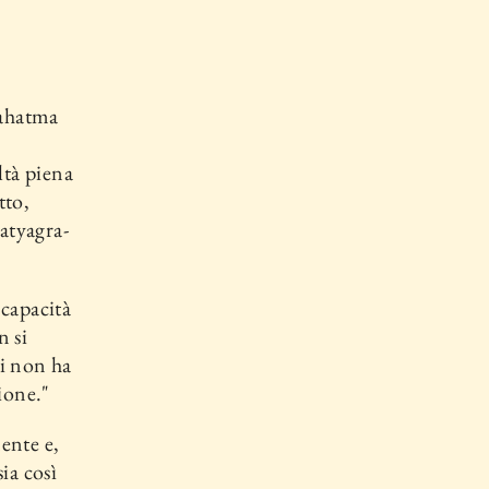
ahatma
ltà piena
tto,
atyagra­
 capacità
n si
hi non ha
ione."
ente e,
ia così