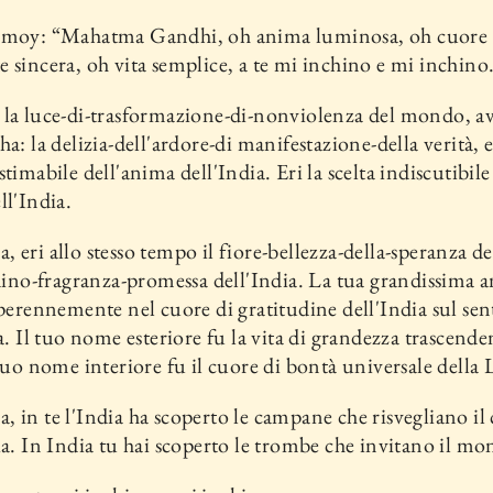
nmoy: “Mahatma Gandhi, oh anima luminosa, oh cuore
e sincera, oh vita semplice, a te mi in­chino e mi inchino
la luce-di-trasformazione-di-nonviolenza del mondo, av
a: la delizia-dell'ardore-di manifestazione-della verità, er
stimabile dell'anima dell'India. Eri la scelta indiscutibile
ll'India.
 eri allo stesso tempo il fiore-bellezza-della-speranza de
rdino-fragranza-promessa dell'India. La tua grandissima 
à perennemente nel cuore di gratitu­dine dell'India sul sen
ta. Il tuo nome esteriore fu la vita di grandez­za trascende
 tuo nome interiore fu il cuore di bontà universale della
 in te l'India ha scoperto le campane che risvegliano il
ia. In India tu hai scoperto le trombe che invitano il mo