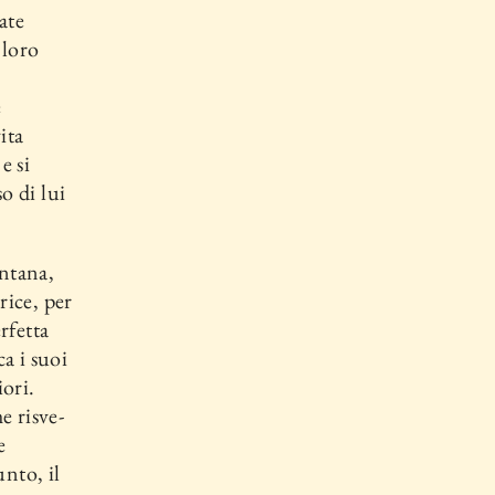
ate
 loro
e
ita
e si
o di lui
ontana,
rice, per
erfetta
ca i suoi
iori.
e risve­
e
nto, il