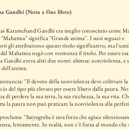
 Gandhi (Nota a fine libro)
s Karamchand Gandhi era meglio conosciuto come M
"Mahatma" significa "Grande anima". I suoi seguaci e
ri gli attribuirono questo titolo significativo, ma l'umi
del Mahatma negò con veemenza il titolo. Per essere esa
Gandhi aveva altri due nomi: ahimsa: nonviolenza, e s
a dell'anima.
nnuncia: "Il devoto della non­violenza deve coltivare la
ficio del tipo più elevato per essere li­bero dalla paura. No
a di perdere la sua terra, la sua ricchezza, la sua vita. C
tta la paura non può praticare la nonviolenza alla perfez
roclama: "Satyagraha è una forza che agisce silenziosam
renza, lentamente. In realtà, non c'è forza al mondo che s