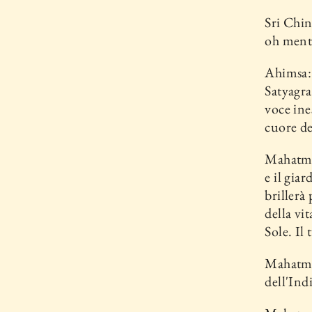
Sri Chi
oh men­t
Ahimsa: 
Satyagrah
voce ine
cuore de
Mahatma,
e il gia
bril­ler
della vi
Sole. Il
Mahatma,
dell'Ind