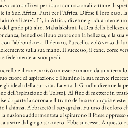
avvocato soffriva per i suoi connazionali vittime di spiet
ie in Sud Africa. Partì per l'Africa. Difese il loro caso, la
i aiutò e li servì. Lì, in Africa, di­venne gradualmente un
 del grado più alto. Mahalakshmi, la Dea del­la bellezza 
ondanza, benedisse il suo cuore con la bellezza, e la sua v
e con l’abbondanza. Il denaro, l'uccello, volò verso di lui 
dolcemente sulla sua mano. Il successo, il cane, corse vers
tte fedel­mente ai suoi piedi.
'uccello e il cane, arrivò un es­sere umano da una terra l
l suo cuore di aspirazione e illuminò la sua mente ricercat
e gli ideali della sua vita. La vita di Gandhi di­venne la p
ne dell'ispira­zione di Tolstoj. Al fine di mettere in prati
ise da parte la co­rona e il trono delle sue conquiste este­r
ò l'ahimsa. Abbracciò il satyagraha. Fu uno di coloro ch
 la nazione addormentata e ispi­rarono il Paese oppresso 
, a uscire dal giogo straniero. Ebbe successo. A questo pu