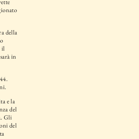
vette
igionato
ra della
do
 il
sarà in
944.
ni.
ta e la
nza del
. Gli
oni del
ta