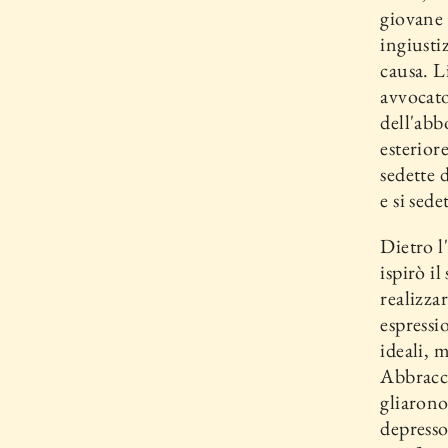
giovane 
ingiustiz
causa. L
avvocato
dell'abb
esterior
sedette 
e si sede
Dietro l
ispirò i
realizzar
espressio
ideali, m
Abbracci
gliarono
depresso