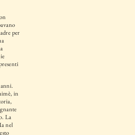
non
upavano
padre per
ua
la
lie
 presenti
 anni.
himè, in
toria,
e­gnante
o. La
Ma nel
uesto